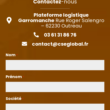
Contactez
-nous
Plateforme logistique
Garromanche
Rue Roger Salengro
– 62230 Outreau
03 61 31 86 76
contact@cseglobal.fr
Nom
*
Prénom
*
Société
*